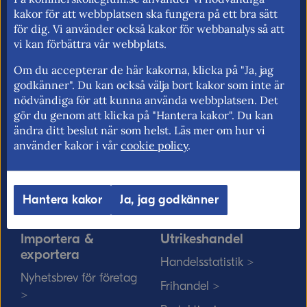
för fri rörlighet på EU:s inre marknad.
kakor för att webbplatsen ska fungera på ett bra sätt
för dig. Vi använder också kakor för webbanalys så att
vi kan förbättra vår webbplats.
Om du accepterar de här kakorna, klicka på "Ja, jag
Kommerskollegium
EU-rätten
godkänner". Du kan också välja bort kakor som inte är
nödvändiga för att kunna använda webbplatsen. Det
Jobba hos oss >
Utan personnummer i
gör du genom att klicka på "Hantera kakor". Du kan
Sverige >
Sök medarbetare >
ändra ditt beslut när som helst. Läs mer om hur vi
Solvit löser problem i EU
använder kakor i vår
cookie policy
.
Vårt uppdrag på
>
minoritetsspråk och
teckenspråk >
Myndigheter, kommuner
Hantera kakor
Ja, jag godkänner
och EU-rätten >
Importera &
Utrikeshandel
exportera
Handelsstatistik >
Nyhetsbrev för företag
Frihandel >
>