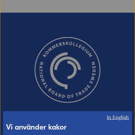
In English
Kommerskollegium – Sveriges myndighet
Vi använder kakor
för utrikeshandel, EU:s inre marknad och