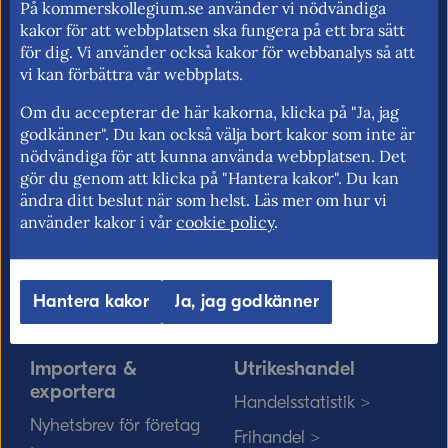
På kommerskollegium.se använder vi nödvändiga
handelspolitik. Vi verkar för frihandel och
kakor för att webbplatsen ska fungera på ett bra sätt
för fri rörlighet på EU:s inre marknad.
för dig. Vi använder också kakor för webbanalys så att
vi kan förbättra vår webbplats.
Om du accepterar de här kakorna, klicka på "Ja, jag
godkänner". Du kan också välja bort kakor som inte är
Kommerskollegium
EU-rätten
nödvändiga för att kunna använda webbplatsen. Det
Jobba hos oss >
Utan personnummer i
gör du genom att klicka på "Hantera kakor". Du kan
Sverige >
ändra ditt beslut när som helst. Läs mer om hur vi
Sök medarbetare >
använder kakor i vår
cookie policy
.
Solvit löser problem i EU
Vårt uppdrag på
>
minoritetsspråk och
teckenspråk >
Myndigheter, kommuner
Hantera kakor
Ja, jag godkänner
och EU-rätten >
Importera &
Utrikeshandel
exportera
Handelsstatistik >
Nyhetsbrev för företag
Frihandel >