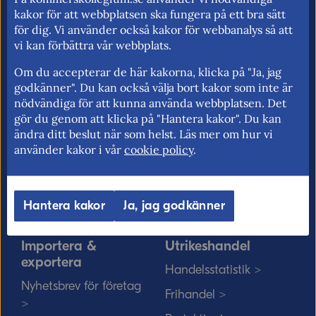
för fri rörlighet på EU:s inre marknad.
kakor för att webbplatsen ska fungera på ett bra sätt
för dig. Vi använder också kakor för webbanalys så att
vi kan förbättra vår webbplats.
Om du accepterar de här kakorna, klicka på "Ja, jag
Kommerskollegium
EU-rätten
godkänner". Du kan också välja bort kakor som inte är
nödvändiga för att kunna använda webbplatsen. Det
Jobba hos oss >
Utan personnummer i
gör du genom att klicka på "Hantera kakor". Du kan
Sverige >
Sök medarbetare >
ändra ditt beslut när som helst. Läs mer om hur vi
Solvit löser problem i EU
använder kakor i vår
cookie policy
.
Vårt uppdrag på
>
minoritetsspråk och
teckenspråk >
Myndigheter, kommuner
Hantera kakor
Ja, jag godkänner
och EU-rätten >
Importera &
Utrikeshandel
exportera
Handelsstatistik >
Nyhetsbrev för företag
Frihandel >
>