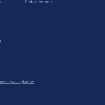
 >
Protektionism >
in
ommerskollegium.se