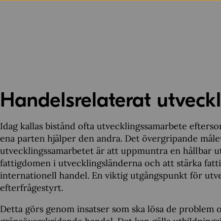
Handelsrelaterat utveck
Idag kallas bistånd ofta utvecklingssamarbete efters
ena parten hjälper den andra. Det övergripande måle
utvecklingssamarbetet är att uppmuntra en hållbar ut
fattigdomen i utvecklingsländerna och att stärka fatt
internationell handel. En viktig utgångspunkt för utve
efterfrågestyrt.
Detta görs genom insatser som ska lösa de problem o