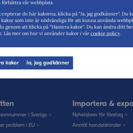
n förbättra vår webbplats.
cepterar de här kakorna, klicka på "Ja, jag godkänner". Du 
rt kakor som inte är nödvändiga för att kunna använda webbpl
du genom att klicka på "Hantera kakor". Du kan ändra ditt bes
t. Läs mer om hur vi använder kakor i vår
cookie policy
.
eriges myndighet för utrikeshandel, 
ra kakor
Ja, jag godkänner
ar för frihandel och för fri rörlighet på
tten
Importera & expo
sonnummer i Sverige >
Nyhetsbrev för företag >
ser problem i EU >
Anmäl handelshinder >