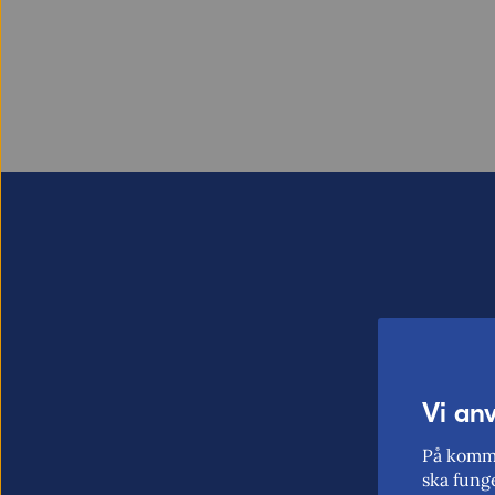
Vi an
På komme
ska funge