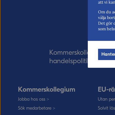
att vi ka
Om du ac
välja bo
Det gör 
som hels
Kommerskollegium – Sv
Hante
handelspolitik. Vi verk
Kommerskollegium
EU-rä
Jobba hos oss >
Utan per
Sök medarbetare >
Solvit lö