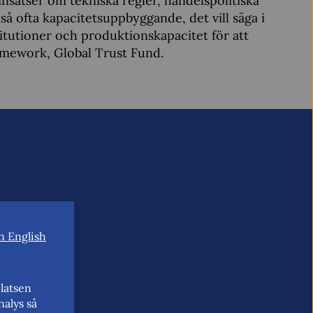
nsatser om tekniska regler, handelspolitiska
å ofta kapacitetsuppbyggande, det vill säga i
titutioner och produktionskapacitet för att
ramework, Global Trust Fund.
n English
latsen
nalys så