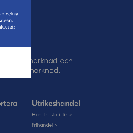
kan också
atsen.
lut när
EU:s inre marknad och
 EU:s inre marknad.
rtera
Utrikeshandel
Handelsstatistik >
Frihandel >