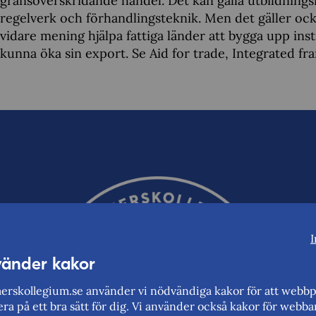
gränsöverskridande handel. Det kan gälla utbildningsi
regelverk och förhandlingsteknik. Men det gäller ocks
vidare mening hjälpa fattiga länder att bygga upp ins
kunna öka sin export. Se Aid for trade, Integrated f
I
vänder kakor
rskollegium.se använder vi nödvändiga kakor för att webbp
ra på ett bra sätt för dig. Vi använder också kakor för webba