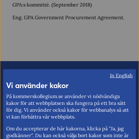
GPA:s kommitté. (September 2018)
Eng. GPA Government Procurement Agreement.
In English
Vi använder kakor
På kommerskollegium.se använder vi nödvändiga
kakor för att webbplatsen ska fungera på ett bra sätt
för dig. Vi använder också kakor för webbanalys så att
vi kan förbättra vår webbplats.
Om du accepterar de här kakorna, klicka på "Ja, jag
godkänner". Du kan också välja bort kakor som inte är