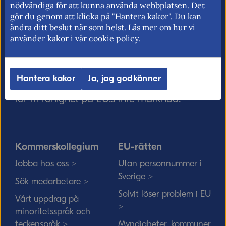
nödvändiga för att kunna använda webbplatsen. Det
gör du genom att klicka på "Hantera kakor". Du kan
ändra ditt beslut när som helst. Läs mer om hur vi
använder kakor i vår
cookie policy
.
Kommerskollegium – Sveriges myndighet
för utrikeshandel, EU:s inre marknad och
Hantera kakor
Ja, jag godkänner
handelspolitik. Vi verkar för frihandel och
för fri rörlighet på EU:s inre marknad.
Kommerskollegium
EU-rätten
Jobba hos oss >
Utan personnummer i
Sverige >
Sök medarbetare >
Solvit löser problem i EU
Vårt uppdrag på
>
minoritetsspråk och
teckenspråk >
Myndigheter, kommuner