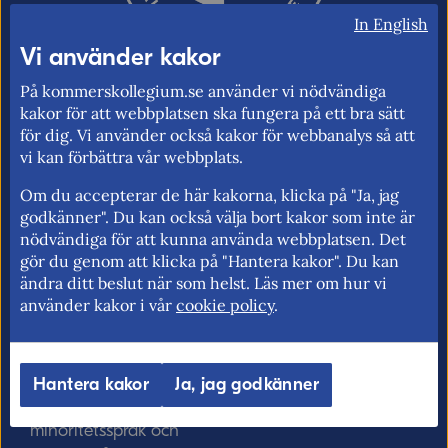
In English
Vi använder kakor
På kommerskollegium.se använder vi nödvändiga
kakor för att webbplatsen ska fungera på ett bra sätt
Kommerskollegium – Sveriges myndighet
för dig. Vi använder också kakor för webbanalys så att
för utrikeshandel, EU:s inre marknad och
vi kan förbättra vår webbplats.
handelspolitik. Vi verkar för frihandel och
Om du accepterar de här kakorna, klicka på "Ja, jag
för fri rörlighet på EU:s inre marknad.
godkänner". Du kan också välja bort kakor som inte är
nödvändiga för att kunna använda webbplatsen. Det
gör du genom att klicka på "Hantera kakor". Du kan
ändra ditt beslut när som helst. Läs mer om hur vi
Kommerskollegium
EU-rätten
använder kakor i vår
cookie policy
.
Jobba hos oss >
Utan personnummer i
Sverige >
Sök medarbetare >
Hantera kakor
Ja, jag godkänner
Solvit löser problem i EU
Vårt uppdrag på
>
minoritetsspråk och