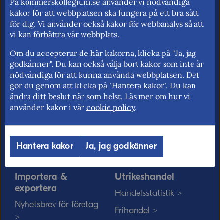
På kommerskollegium.se använder vi nödvändiga
handelspolitik. Vi verkar för frihandel och
kakor för att webbplatsen ska fungera på ett bra sätt
för fri rörlighet på EU:s inre marknad.
för dig. Vi använder också kakor för webbanalys så att
vi kan förbättra vår webbplats.
Om du accepterar de här kakorna, klicka på "Ja, jag
Kommerskollegium
EU-rätten
godkänner". Du kan också välja bort kakor som inte är
nödvändiga för att kunna använda webbplatsen. Det
Jobba hos oss >
Utan personnummer i
gör du genom att klicka på "Hantera kakor". Du kan
Sverige >
Sök medarbetare >
ändra ditt beslut när som helst. Läs mer om hur vi
använder kakor i vår
cookie policy
.
Solvit löser problem i EU
Vårt uppdrag på
>
minoritetsspråk och
teckenspråk >
Myndigheter, kommuner
Hantera kakor
Ja, jag godkänner
och EU-rätten >
Importera &
Utrikeshandel
exportera
Handelsstatistik >
Nyhetsbrev för företag
Frihandel >
>