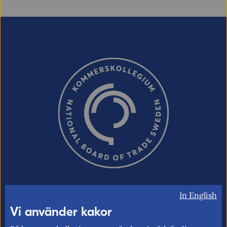
In English
Kommerskollegium – Sveriges myndighet
Vi använder kakor
för utrikeshandel, EU:s inre marknad och