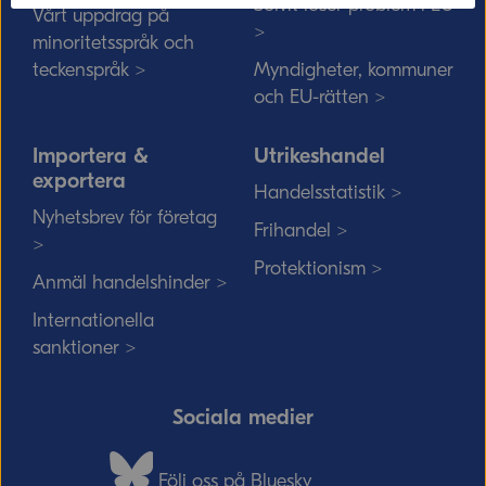
Solvit löser problem i EU
Vårt uppdrag på
>
minoritetsspråk och
teckenspråk >
Myndigheter, kommuner
och EU-rätten >
Importera &
Utrikeshandel
exportera
Handelsstatistik >
Nyhetsbrev för företag
Frihandel >
>
Protektionism >
Anmäl handelshinder >
Internationella
sanktioner >
Sociala medier
Följ oss på Bluesky