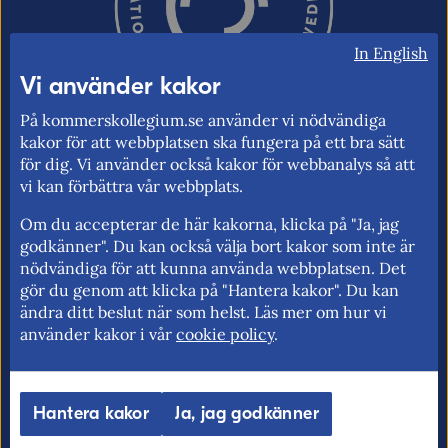
In English
Vi använder kakor
På kommerskollegium.se använder vi nödvändiga
kakor för att webbplatsen ska fungera på ett bra sätt
för dig. Vi använder också kakor för webbanalys så att
vi kan förbättra vår webbplats.
Kommerskollegium – Sveriges myndighet
för utrikeshandel, EU:s inre marknad och
Om du accepterar de här kakorna, klicka på "Ja, jag
handelspolitik. Vi verkar för frihandel och
godkänner". Du kan också välja bort kakor som inte är
för fri rörlighet på EU:s inre marknad.
nödvändiga för att kunna använda webbplatsen. Det
gör du genom att klicka på "Hantera kakor". Du kan
ändra ditt beslut när som helst. Läs mer om hur vi
använder kakor i vår
cookie policy
.
Kommerskollegium
EU-rätten
Jobba hos oss >
Utan personnummer i
Hantera kakor
Ja, jag godkänner
Sverige >
Sök medarbetare >