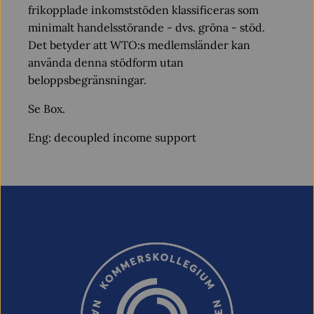
frikopplade inkomststöden klassificeras som
minimalt handelsstörande - dvs. gröna - stöd.
Det betyder att WTO:s medlemsländer kan
använda denna stödform utan
beloppsbegränsningar.
Se Box.
Eng: decoupled income support