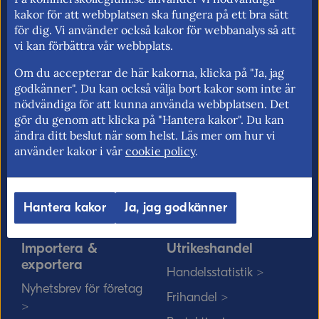
för fri rörlighet på EU:s inre marknad.
kakor för att webbplatsen ska fungera på ett bra sätt
för dig. Vi använder också kakor för webbanalys så att
vi kan förbättra vår webbplats.
Om du accepterar de här kakorna, klicka på "Ja, jag
Kommerskollegium
EU-rätten
godkänner". Du kan också välja bort kakor som inte är
nödvändiga för att kunna använda webbplatsen. Det
Jobba hos oss >
Utan personnummer i
gör du genom att klicka på "Hantera kakor". Du kan
Sverige >
Sök medarbetare >
ändra ditt beslut när som helst. Läs mer om hur vi
Solvit löser problem i EU
använder kakor i vår
cookie policy
.
Vårt uppdrag på
>
minoritetsspråk och
teckenspråk >
Myndigheter, kommuner
Hantera kakor
Ja, jag godkänner
och EU-rätten >
Importera &
Utrikeshandel
exportera
Handelsstatistik >
Nyhetsbrev för företag
Frihandel >
>