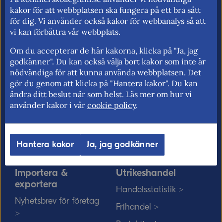
för fri rörlighet på EU:s inre marknad.
kakor för att webbplatsen ska fungera på ett bra sätt
för dig. Vi använder också kakor för webbanalys så att
vi kan förbättra vår webbplats.
Om du accepterar de här kakorna, klicka på "Ja, jag
Kommerskollegium
EU-rätten
godkänner". Du kan också välja bort kakor som inte är
nödvändiga för att kunna använda webbplatsen. Det
Jobba hos oss >
Utan personnummer i
gör du genom att klicka på "Hantera kakor". Du kan
Sverige >
Sök medarbetare >
ändra ditt beslut när som helst. Läs mer om hur vi
Solvit löser problem i EU
använder kakor i vår
cookie policy
.
Vårt uppdrag på
>
minoritetsspråk och
teckenspråk >
Myndigheter, kommuner
Hantera kakor
Ja, jag godkänner
och EU-rätten >
Importera &
Utrikeshandel
exportera
Handelsstatistik >
Nyhetsbrev för företag
Frihandel >
>