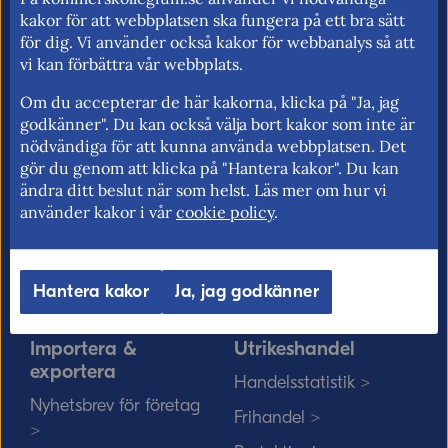
för fri rörlighet på EU:s inre marknad.
kakor för att webbplatsen ska fungera på ett bra sätt
för dig. Vi använder också kakor för webbanalys så att
vi kan förbättra vår webbplats.
Om du accepterar de här kakorna, klicka på "Ja, jag
Kommerskollegium
EU-rätten
godkänner". Du kan också välja bort kakor som inte är
nödvändiga för att kunna använda webbplatsen. Det
Jobba hos oss >
Utan personnummer i
gör du genom att klicka på "Hantera kakor". Du kan
Sverige >
Sök medarbetare >
ändra ditt beslut när som helst. Läs mer om hur vi
Solvit löser problem i EU
använder kakor i vår
cookie policy
.
Vårt uppdrag på
>
minoritetsspråk och
teckenspråk >
Myndigheter, kommuner
Hantera kakor
Ja, jag godkänner
och EU-rätten >
Importera &
Utrikeshandel
exportera
Handelsstatistik >
Nyhetsbrev för företag
Frihandel >
>