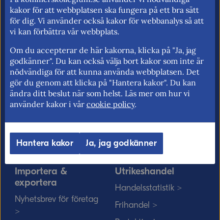
för fri rörlighet på EU:s inre marknad.
kakor för att webbplatsen ska fungera på ett bra sätt
för dig. Vi använder också kakor för webbanalys så att
vi kan förbättra vår webbplats.
Om du accepterar de här kakorna, klicka på "Ja, jag
Kommerskollegium
EU-rätten
godkänner". Du kan också välja bort kakor som inte är
nödvändiga för att kunna använda webbplatsen. Det
Jobba hos oss >
Utan personnummer i
gör du genom att klicka på "Hantera kakor". Du kan
Sverige >
Sök medarbetare >
ändra ditt beslut när som helst. Läs mer om hur vi
Solvit löser problem i EU
använder kakor i vår
cookie policy
.
Vårt uppdrag på
>
minoritetsspråk och
teckenspråk >
Myndigheter, kommuner
Hantera kakor
Ja, jag godkänner
och EU-rätten >
Importera &
Utrikeshandel
exportera
Handelsstatistik >
Nyhetsbrev för företag
Frihandel >
>