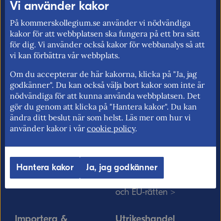
Vi använder kakor
Kommerskollegium – Sveriges myndighet
På kommerskollegium.se använder vi nödvändiga
för utrikeshandel, EU:s inre marknad och
kakor för att webbplatsen ska fungera på ett bra sätt
handelspolitik. Vi verkar för frihandel och
för dig. Vi använder också kakor för webbanalys så att
vi kan förbättra vår webbplats.
för fri rörlighet på EU:s inre marknad.
Om du accepterar de här kakorna, klicka på "Ja, jag
godkänner". Du kan också välja bort kakor som inte är
nödvändiga för att kunna använda webbplatsen. Det
Kommerskollegium
EU-rätten
gör du genom att klicka på "Hantera kakor". Du kan
ändra ditt beslut när som helst. Läs mer om hur vi
Jobba hos oss >
Utan personnummer i
använder kakor i vår
cookie policy
.
Sverige >
Sök medarbetare >
Solvit löser problem i EU
Vårt uppdrag på
>
Hantera kakor
Ja, jag godkänner
minoritetsspråk och
teckenspråk >
Myndigheter, kommuner
och EU-rätten >
Importera &
Utrikeshandel