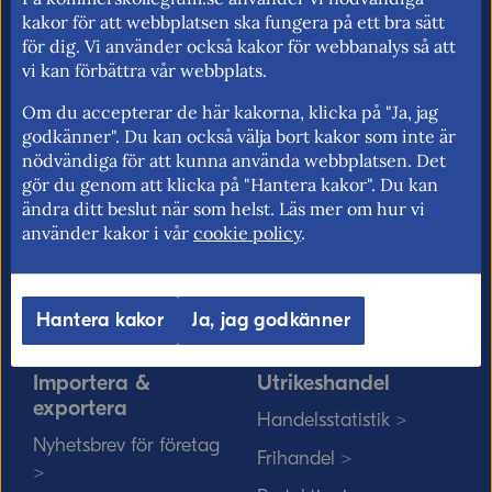
för fri rörlighet på EU:s inre marknad.
kakor för att webbplatsen ska fungera på ett bra sätt
för dig. Vi använder också kakor för webbanalys så att
vi kan förbättra vår webbplats.
Om du accepterar de här kakorna, klicka på "Ja, jag
Kommerskollegium
EU-rätten
godkänner". Du kan också välja bort kakor som inte är
nödvändiga för att kunna använda webbplatsen. Det
Jobba hos oss >
Utan personnummer i
gör du genom att klicka på "Hantera kakor". Du kan
Sverige >
Sök medarbetare >
ändra ditt beslut när som helst. Läs mer om hur vi
Solvit löser problem i EU
använder kakor i vår
cookie policy
.
Vårt uppdrag på
>
minoritetsspråk och
teckenspråk >
Myndigheter, kommuner
Hantera kakor
Ja, jag godkänner
och EU-rätten >
Importera &
Utrikeshandel
exportera
Handelsstatistik >
Nyhetsbrev för företag
Frihandel >
>