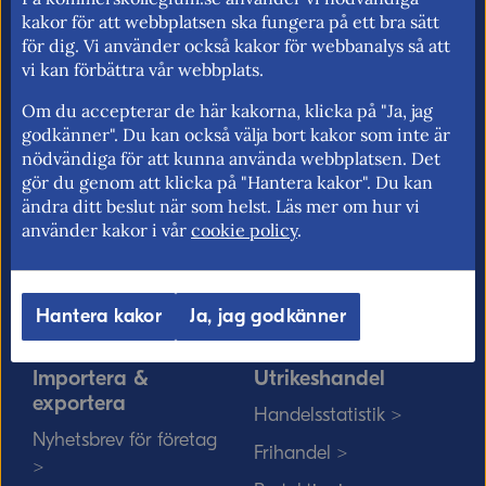
för fri rörlighet på EU:s inre marknad.
kakor för att webbplatsen ska fungera på ett bra sätt
för dig. Vi använder också kakor för webbanalys så att
vi kan förbättra vår webbplats.
Om du accepterar de här kakorna, klicka på "Ja, jag
Kommerskollegium
EU-rätten
godkänner". Du kan också välja bort kakor som inte är
nödvändiga för att kunna använda webbplatsen. Det
Jobba hos oss >
Utan personnummer i
gör du genom att klicka på "Hantera kakor". Du kan
Sverige >
Sök medarbetare >
ändra ditt beslut när som helst. Läs mer om hur vi
Solvit löser problem i EU
använder kakor i vår
cookie policy
.
Vårt uppdrag på
>
minoritetsspråk och
teckenspråk >
Myndigheter, kommuner
Hantera kakor
Ja, jag godkänner
och EU-rätten >
Importera &
Utrikeshandel
exportera
Handelsstatistik >
Nyhetsbrev för företag
Frihandel >
>