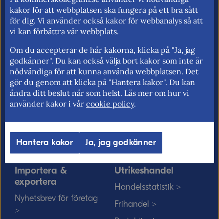
för fri rörlighet på EU:s inre marknad.
kakor för att webbplatsen ska fungera på ett bra sätt
för dig. Vi använder också kakor för webbanalys så att
vi kan förbättra vår webbplats.
Om du accepterar de här kakorna, klicka på "Ja, jag
Kommerskollegium
EU-rätten
godkänner". Du kan också välja bort kakor som inte är
nödvändiga för att kunna använda webbplatsen. Det
Jobba hos oss >
Utan personnummer i
gör du genom att klicka på "Hantera kakor". Du kan
Sverige >
Sök medarbetare >
ändra ditt beslut när som helst. Läs mer om hur vi
Solvit löser problem i EU
använder kakor i vår
cookie policy
.
Vårt uppdrag på
>
minoritetsspråk och
teckenspråk >
Myndigheter, kommuner
Hantera kakor
Ja, jag godkänner
och EU-rätten >
Importera &
Utrikeshandel
exportera
Handelsstatistik >
Nyhetsbrev för företag
Frihandel >
>