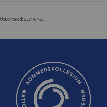
Synpunkter (obligatoriskt)
Uppdaterad: 2024-04-23
E-post (valfritt, men glöm inte att ange adressen om du 
oss!)
Ordverifiering
Uppdatera captcha