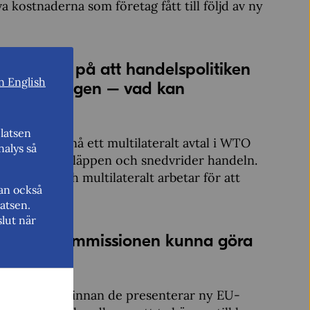
kostnaderna som företag fått till följd av ny
ar pekat på att handelspolitiken
n English
atomställningen – vad kan
 arbetet?
latsen
tar för att nå ett multilateralt avtal i WTO
nalys så
essa ökar utsläppen och snedvrider handeln.
lateralt och multilateralt arbetar för att
kan också
atsen.
lut när
e den nya kommissionen kunna göra
ensanalyser innan de presenterar ny EU-