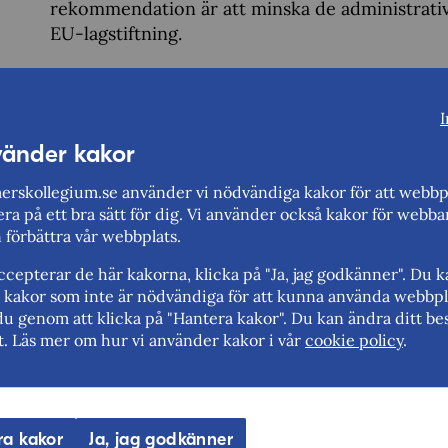
rekommendation är att minska de administrativa 
EU-lagstiftning.
Kommerskollegium har i en rad utredning
I
kan spela en betydligt större roll i klim
vänder kakor
kommissionen göra för att driva på i det
rskollegium.se använder vi nödvändiga kakor för att webbp
Ett förslag är att den nya EU-kommissionen arbe
ra på ett bra sätt för dig. Vi använder också kakor för webba
som förbjuder fossila bränslesubventioner då d
n förbättra vår webbplats.
Ett annat förslag är att EU-kommissionen både bi
cepterar de här kakorna, klicka på "Ja, jag godkänner". Du 
förbättra marknadstillträdet för gröna tjänster.
rt kakor som inte är nödvändiga för att kunna använda webbpl
du genom att klicka på "Hantera kakor". Du kan ändra ditt bes
t. Läs mer om hur vi använder kakor i vår
cookie policy
.
När det gäller digitalisering, vad skull
mer?
EU-kommissionen behöver stärka sina konsekv
ra kakor
Ja, jag godkänner