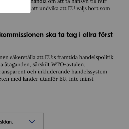
mpel kan det handla om att ta hänsyn till hur
rantörer för att undvika att EU väljs bort som
kommissionen ska ta tag i allra först
n säkerställa att EU:s framtida handelspolitik
la åtaganden, särskilt WTO-avtalen.
, transparent och inkluderande handelssystem
ten med länder utanför EU, inte minst
sidan.