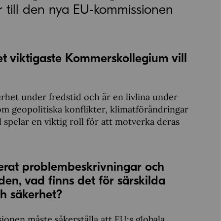
till den nya EU-kommissionen
et viktigaste Kommerskollegium vill
erhet under fredstid och är en livlina under
om geopolitiska konflikter, klimatförändringar
spelar en viktig roll för att motverka deras
erat problembeskrivningar och
n, vad finns det för särskilda
h säkerhet?
nen måste säkerställa att EU:s globala