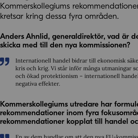
Kommerskollegiums rekommendationer 
kretsar kring dessa fyra områden.
Anders Ahnlid, generaldirektör, vad är d
skicka med till den nya kommissionen?
Internationell handel bidrar till ekonomisk säk
kris och krig. Vi står inför många utmaningar s
och ökad protektionism – internationell handel 
negativa effekter.
Kommerskollegiums utredare har formul
rekommendationer inom fyra fokusområde
rekommendationer kopplat till handel oc
En av dem handlar om att den nya EU-kommissio