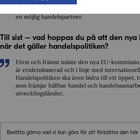
lagstiftning inom det digitala området. Till exe
lagstiftning påverkar EU-företag och deras leve
en möjlig handelspartner.
Till sist – vad hoppas du på att den nya 
när det gäller handelspolitiken?
Först och främst måste den nya EU-kommissione
är evidensbaserad och i linje med internationel
Handelspolitiken ska även bidra till ett öppet
som främjar hållbar handel och handelssamarbe
utvecklingsländer.
Berätta gärna vad vi kan göra för att förbättra den här 