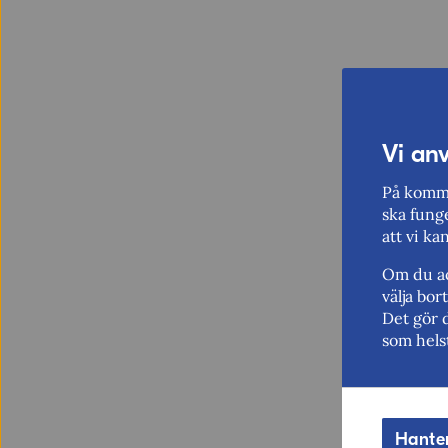
Vi an
På komme
ska funge
att vi ka
Om du ac
välja bo
Det gör 
som hels
Hante