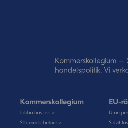
Kommerskollegium – Sv
handelspolitik. Vi verk
Kommerskollegium
EU-rä
Jobba hos oss >
Utan per
Sök medarbetare >
Solvit lö