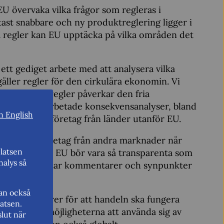
U övervaka vilka frågor som regleras i
ast snabbare och ny produktreglering ligger i
la regler kan EU upptäcka på vilka områden det
 ett gediget arbete med att analysera vilka
gäller regler för den cirkulära ekonomin. Vi
nationella regler påverkar den fria
t med genomarbetade konsekvensanalyser, bland
n English
 handel och företag från länder utanför EU.
hårdare än företag från andra marknader när
latsen
ser därför att EU bör vara så transparenta som
nalys så
igt skede inhämtar kommentarer och synpunkter
kan också
ktiga faktorer för att handeln ska fungera
atsen.
 undersöker möjligheterna att använda sig av
lut när