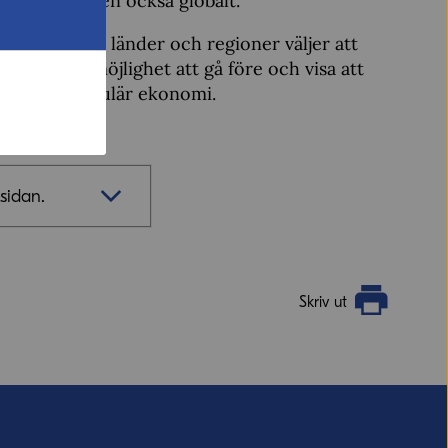
ragmenteringen också globalt.
sen att andra länder och regioner väljer att
har EU en möjlighet att gå före och visa att
ing till cirkulär ekonomi.
sidan.
Skriv ut
vill ha svar från