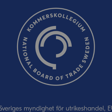
Ordverifiering
Uppdatera captcha
Skicka
eriges myndighet för utrikeshandel, 