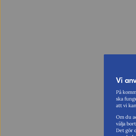
Vi an
På komme
ska funge
att vi ka
Om du ac
välja bo
Det gör 