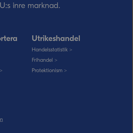
 EU:s inre marknad.
rtera
Utrikeshandel
Handelsstatistik >
Frihandel >
 >
Protektionism >
in