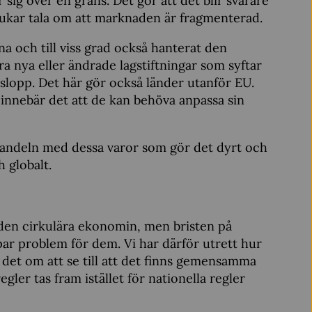
ig över en gräns. Det gör att det blir svårare
rukar tala om att marknaden är fragmenterad.
a och till viss grad också hanterat den
a nya eller ändrade lagstiftningar som syftar
etslopp. Det här gör också länder utanför EU.
innebär det att de kan behöva anpassa sin
r handeln med dessa varor som gör det dyrt och
 globalt.
v den cirkulära ekonomin, men bristen på
 problem för dem. Vi har därför utrett hur
det om att se till att det finns gemensamma
er tas fram istället för nationella regler