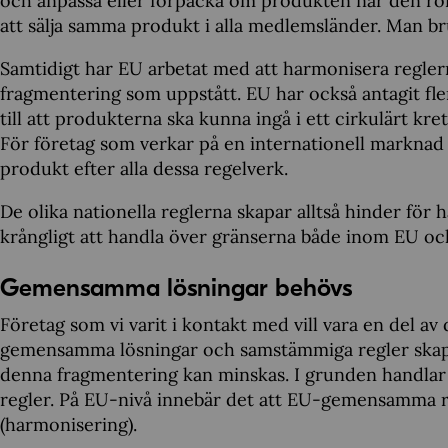
och anpassa eller förpacka om produkten när den rör s
att sälja samma produkt i alla medlemsländer. Man b
Samtidigt har EU arbetat med att harmonisera reglern
fragmentering som uppstått. EU har också antagit fler
till att produkterna ska kunna ingå i ett cirkulärt kr
För företag som verkar på en internationell marknad 
produkt efter alla dessa regelverk.
De olika nationella reglerna skapar alltså hinder fö
krångligt att handla över gränserna både inom EU och
Gemensamma lösningar behövs
Företag som vi varit i kontakt med vill vara en del a
gemensamma lösningar och samstämmiga regler skapar
denna fragmentering kan minskas. I grunden handlar 
regler. På EU-nivå innebär det att EU-gemensamma regl
(harmonisering).