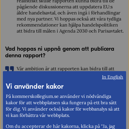
realistiskt skulle rapporten kunna bidra till de
pågående diskussionerna att uppdatera EU:s
äldre handelsavtal, och även ingå i förhandlingar
med nya partner. Vi hoppas också att våra tydliga
rekommendationer kan hjälpa handelspolitiken
att bidra till målen i Agenda 2030 och Parisavtalet.
Vad hoppas ni uppnå genom att publicera
denna rapport?
Vår ambition är att rapporten kan bidra till att
miljövaror blir en central del i utformningen av
In English
handelspolitiken. När världen nu arbetar för att
Vi använder kakor
fasa ut fossila bränslen bör vi prioritera att ta bort
kvarvarande handelshinder för miljövaror.
På kommerskollegium.se använder vi nödvändiga
kakor för att webbplatsen ska fungera på ett bra sätt
för dig. Vi använder också kakor för webbanalys så att
vi kan förbättra vår webbplats.
Om du accepterar de här kakorna, klicka på "Ja, jag