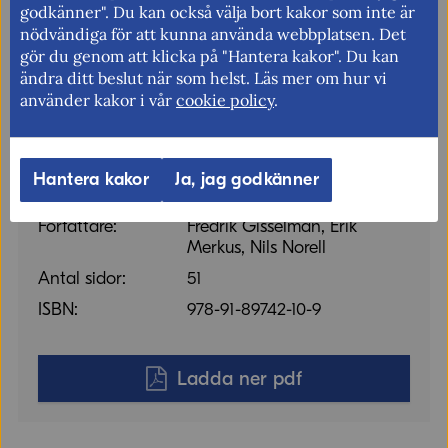
godkänner". Du kan också välja bort kakor som inte är
Titel:
The Role of Trade in the
nödvändiga för att kunna använda webbplatsen. Det
Green Transition – regional
gör du genom att klicka på "Hantera kakor". Du kan
trade agreements and
ändra ditt beslut när som helst. Läs mer om hur vi
environmental goods
använder kakor i vår
cookie policy
.
provisions
Utgiven:
2023
Språk:
Engelska
Hantera kakor
Ja, jag godkänner
Format:
pdf
Författare:
Fredrik Gisselman, Erik
Merkus, Nils Norell
Antal sidor:
51
ISBN:
978-91-89742-10-9
Ladda ner pdf