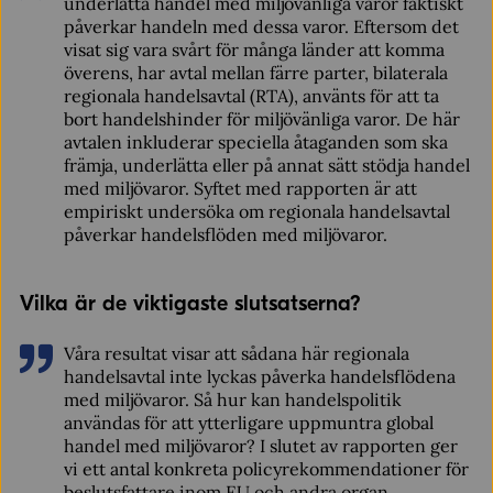
underlätta handel med miljövänliga varor faktiskt
påverkar handeln med dessa varor. Eftersom det
visat sig vara svårt för många länder att komma
överens, har avtal mellan färre parter, bilaterala
regionala handelsavtal (RTA), använts för att ta
bort handelshinder för miljövänliga varor. De här
avtalen inkluderar speciella åtaganden som ska
främja, underlätta eller på annat sätt stödja handel
med miljövaror. Syftet med rapporten är att
empiriskt undersöka om regionala handelsavtal
påverkar handelsflöden med miljövaror.
Vilka är de viktigaste slutsatserna?
Våra resultat visar att sådana här regionala
handelsavtal inte lyckas påverka handelsflödena
med miljövaror. Så hur kan handelspolitik
användas för att ytterligare uppmuntra global
handel med miljövaror? I slutet av rapporten ger
vi ett antal konkreta policyrekommendationer för
beslutsfattare inom EU och andra organ.