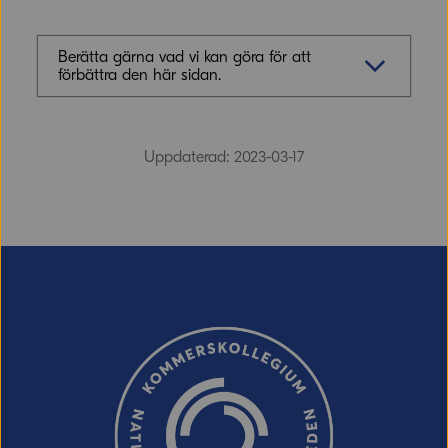
Berätta gärna vad vi kan göra för att
förbättra den här sidan.
Synpunkter (obligatoriskt)
Uppdaterad: 2023-03-17
E-post (valfritt, men glöm inte att ange
adressen om du vill ha svar från oss!)
Ordverifiering
Uppdatera captcha