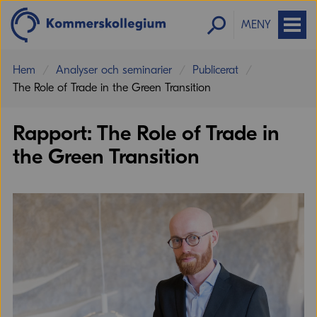
MENY
Hem
Analyser och seminarier
Publicerat
The Role of Trade in the Green Transition
Åtaganden om miljövaror leder
Rapport: The Role of Trade in
förvånansvärt nog inte till ökad handel
med miljövaror.
the Green Transition
Erik Merkus
Utredare