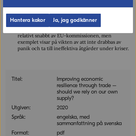
Olyckligtvis införde EU även exportrestriktioner
på bland annat skyddsutrustning mot länder
utanför Europa, en handelspolitisk åtgärd som
Hantera kakor
Ja, jag godkänner
erfarenhetsmässigt är mycket ineffektiv.
Exportrestriktionerna avvecklades visserligen
relativt snabbt av EU-kommissionen, men
exemplet visar på vikten av att inte drabbas av
panik och ta till ineffektiva åtgärder under kriser.
Titel:
Improving economic
resilience through trade –
should we rely on our own
supply?
Utgiven:
2020
Språk:
engelska, med
sammanfattning på svenska
Format:
pdf