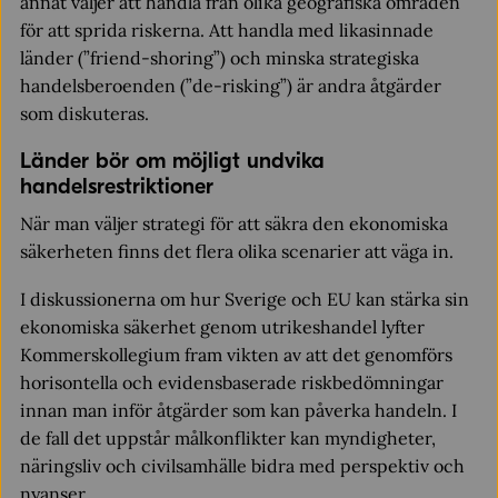
annat väljer att handla från olika geografiska områden
för att sprida riskerna. Att handla med likasinnade
länder (”friend-shoring”) och minska strategiska
handelsberoenden (”de-risking”) är andra åtgärder
som diskuteras.
Länder bör om möjligt undvika
handelsrestriktioner
När man väljer strategi för att säkra den ekonomiska
säkerheten finns det flera olika scenarier att väga in.
I diskussionerna om hur Sverige och EU kan stärka sin
ekonomiska säkerhet genom utrikeshandel lyfter
Kommerskollegium fram vikten av att det genomförs
horisontella och evidensbaserade riskbedömningar
innan man inför åtgärder som kan påverka handeln. I
de fall det uppstår målkonflikter kan myndigheter,
näringsliv och civilsamhälle bidra med perspektiv och
nyanser.