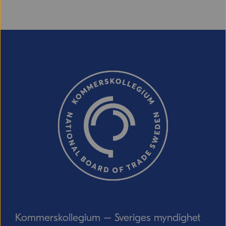
E-post (valfritt, men glöm inte att ange
adressen om du vill ha svar från oss!)
Ordverifiering
Uppdatera captcha
Skicka
Kommerskollegium – Sveriges myndighet