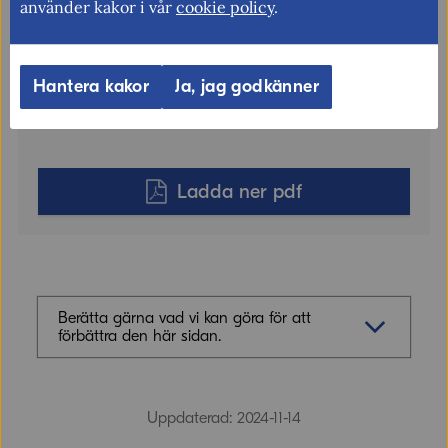
använder kakor i vår
cookie policy
.
Format:
pdf
Författare:
Kim Larsson
Hantera kakor
Ja, jag godkänner
Antal sidor:
17
ISBN:
978-91-89742-48-2
Ladda ner pdf
Berätta gärna vad vi kan göra för att
förbättra den här sidan.
Synpunkter (obligatoriskt)
Uppdaterad: 2024-11-14