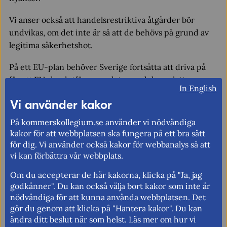
Vi anser också att handelsrestriktiva åtgärder bör
undvikas, om det inte är så att de behövs på grund av
legitima säkerhetshot.
På ett EU-plan behöver Sverige fortsätta att driva på
för att EU ska slutföra, uppdatera och komplettera
In English
pågående och etablerade frihandelsavtal då det främjar
Vi använder kakor
en öppen och fungerade utrikeshandel. Sverige borde
även analysera förutsättningarna för att uppdatera och
På kommerskollegium.se använder vi nödvändiga
etablera nya krishandelsavtal som syftar till att
kakor för att webbplatsen ska fungera på ett bra sätt
underlätta export och import vid krig.
för dig. Vi använder också kakor för webbanalys så att
vi kan förbättra vår webbplats.
Om du accepterar de här kakorna, klicka på "Ja, jag
Titel:
Betydelsen av utrikeshandeln
godkänner". Du kan också välja bort kakor som inte är
för ekonomisk säkerhet
nödvändiga för att kunna använda webbplatsen. Det
gör du genom att klicka på "Hantera kakor". Du kan
Utgiven:
2024
ändra ditt beslut när som helst. Läs mer om hur vi
Språk:
svenska