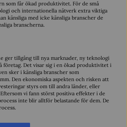
orn som får ökad produktivitet. För de små
nologi och internationella nätverk extra viktiga
man känsliga med icke känsliga branscher de
änsliga branscherna.
de ger tillgång till nya marknader, ny teknologi
må företag. Det visar sig i en ökad produktivitet i
ven sker i känsliga branscher som
rd mm. Den ekonomiska aspekten och risken att
steringar styrs om till andra länder, eller
. Eftersom vi fann störst positiva effekter i de
rocess inte blir alltför belastande för dem. De
rocess.
vitet?