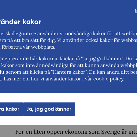
I
Säkerhet är viktigt men det behöver också ske 
vänder kakor
uteblivna investeringar och säkerhetsriskerna so
säkerhetsaspekter gå före ekonomiska effekter. I
rskollegium.se använder vi nödvändiga kakor för att webbp
liten, men de ekonomiska vinsterna då företage
ra på ett bra sätt för dig. Vi använder också kakor för webba
n förbättra vår webbplats.
Varför är det här viktigt?
cepterar de här kakorna, klicka på "Ja, jag godkänner". Du 
rt kakor som inte är nödvändiga för att kunna använda webbpl
du genom att klicka på "Hantera kakor". Du kan ändra ditt bes
Det är viktigt att granskningsmekanismen i Sver
t. Läs mer om hur vi använder kakor i vår
cookie policy
.
länder. Det skulle kunna leda till att vi tappar 
svarar med samma mynt mot Sverige och gör vår
företag med verksamhet i flera länder bidrar ti
skapar sysselsättning och bidrar till ekonomisk
ra kakor
Ja, jag godkänner
svenska investeringar som utländska företags in
För en liten öppen ekonomi som Sverige är inte