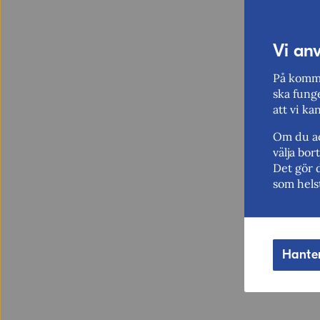
Vi an
På komme
ska funge
att vi ka
Om du ac
välja bo
Det gör 
som hels
Hante