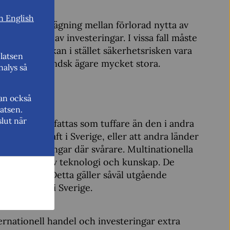
n English
en rimlig avvägning mellan förlorad nytta av
m kan följa av investeringar. I vissa fall måste
 andra fall kan i stället säkerhetsrisken vara
latsen
t får en utländsk ägare mycket stora.
nalys så
kan också
atsen.
lut när
ige inte uppfattas som tuffare än den i andra
konkurrenskraft i Sverige, eller att andra länder
a investeringar där svårare. Multinationella
ll spridning av teknologi och kunskap. De
 utveckling. Detta gäller såväl utgående
vesteringar i Sverige.
rnationell handel och investeringar extra