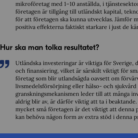
mikroföretag med 1–10 anställda, i tjänstesekt
företagen är tillgång till utländskt kapital, tek
för att företagen ska kunna utvecklas. Jämför 
positiva effekterna faktiskt starkare i just de k
Hur ska man tolka resultatet?
Utländska investeringar är viktiga för Sverige, 
och finansiering, vilket är särskilt viktigt för s
företag som blir utlandsägda oavsett om förvär
livsmedelsförsörjning eller hälso- och sjukvå
granskningsmekanismen leder till att många inve
aldrig blir av, är därför viktig att ta i beaktande
mycket små företagen är det viktigt att denna p
kan behöva någon form av extra stöd i denna p
Men måste inte säkerhet gå före produkti