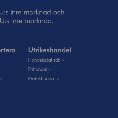
EU:s inre marknad och
 EU:s inre marknad.
rtera
Utrikeshandel
Handelsstatistik >
Frihandel >
 >
Protektionism >