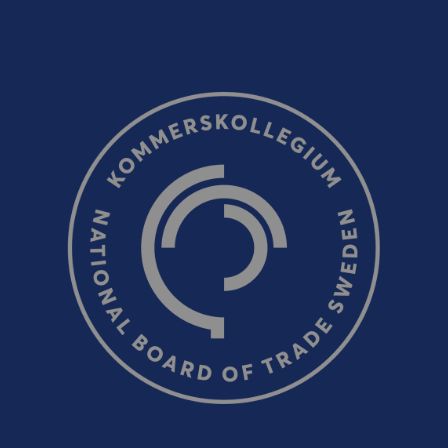
E-post (valfritt, men glöm inte att ange adressen om du 
oss!)
Ordverifiering
Uppdatera captcha
Skicka