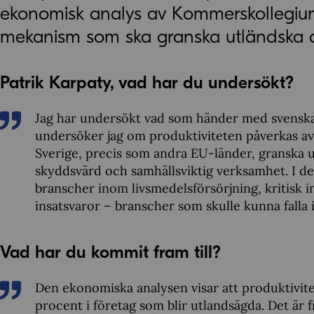
ekonomisk analys av Kommerskollegium i
mekanism som ska granska utländska di
Patrik Karpaty, vad har du undersökt?
Jag har undersökt vad som händer med svenska f
undersöker jag om produktiviteten påverkas a
Sverige, precis som andra EU-länder, granska utl
skyddsvärd och samhällsviktig verksamhet. I den
branscher inom livsmedelsförsörjning, kritisk in
insatsvaror – branscher som skulle kunna falla 
Vad har du kommit fram till?
Den ekonomiska analysen visar att produktivit
procent i företag som blir utlandsägda. Det är f