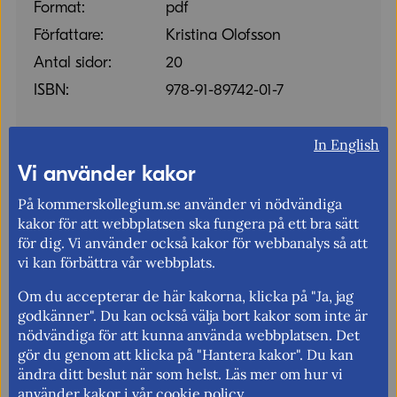
Format:
pdf
Författare:
Kristina Olofsson
Antal sidor:
20
ISBN:
978-91-89742-01-7
In English
Ladda ner pdf
Vi använder kakor
På kommerskollegium.se använder vi nödvändiga
kakor för att webbplatsen ska fungera på ett bra sätt
för dig. Vi använder också kakor för webbanalys så att
vi kan förbättra vår webbplats.
Berätta gärna vad vi kan göra för att
förbättra den här sidan.
Om du accepterar de här kakorna, klicka på "Ja, jag
godkänner". Du kan också välja bort kakor som inte är
Synpunkter (obligatoriskt)
nödvändiga för att kunna använda webbplatsen. Det
Uppdaterad: 2022-09-13
gör du genom att klicka på "Hantera kakor". Du kan
ändra ditt beslut när som helst. Läs mer om hur vi
använder kakor i vår
cookie policy
.