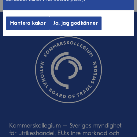
E-post (valfritt, men glöm inte att ange
Hantera kakor
Ja, jag godkänner
adressen om du vill ha svar från oss!)
Ordverifiering
Uppdatera captcha
Skicka
Kommerskollegium – Sveriges myndighet
för utrikeshandel, EU:s inre marknad och