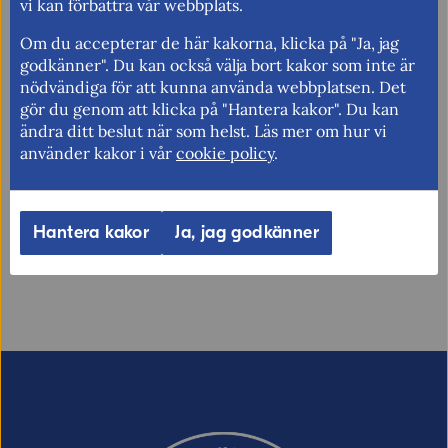
vi kan förbättra vår webbplats.
Om du accepterar de här kakorna, klicka på "Ja, jag
Fler nyheter
godkänner". Du kan också välja bort kakor som inte är
nödvändiga för att kunna använda webbplatsen. Det
gör du genom att klicka på "Hantera kakor". Du kan
ändra ditt beslut när som helst. Läs mer om hur vi
använder kakor i vår
cookie policy
.
Berätta gärna vad vi kan göra för att
förbättra den här sidan.
Synpunkter (obligatoriskt)
Hantera kakor
Ja, jag godkänner
Uppdaterad: 2025-11-26
E-post (valfritt, men glöm inte att ange
adressen om du vill ha svar från oss!)