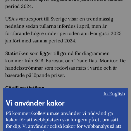
period 2024.
USA:s varuexport till Sverige visar en trendmässig
nedgång sedan tullarna infördes i april, men är
fortfarande högre under perioden april–augusti 2025
jämfört med samma period 2024.
Statistiken som ligger till grund för diagrammen
kommer från SCB, Eurostat och Trade Data Monitor. De
handelsströmmar som redovisas mäts i värde och är
baserade på löpande priser.
Gå till statistiken
In English
Handeln efter USA:s tullhöjningar
Vi använder kakor
Kontakt
På kommerskollegium.se använder vi nödvändiga
Mai Ahrne Bojang
kakor för att webbplatsen ska fungera på ett bra sätt
Fornamn.bojang@kommerskollegium.se
för dig. Vi använder också kakor för webbanalys så att
08–690 49 04