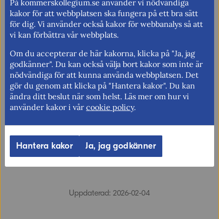
På kommerskollegium.se använder vi nödvändiga
Författare:
Säkerhetspolisen, Tullverket,
Inspektionen för strategiska
kakor för att webbplatsen ska fungera på ett bra sätt
produkter (ISP) och
för dig. Vi använder också kakor för webbanalys så att
Kommerskollegium
vi kan förbättra vår webbplats.
Antal sidor:
18
Om du accepterar de här kakorna, klicka på "Ja, jag
godkänner". Du kan också välja bort kakor som inte är
nödvändiga för att kunna använda webbplatsen. Det
Ladda ner pdf
gör du genom att klicka på "Hantera kakor". Du kan
ändra ditt beslut när som helst. Läs mer om hur vi
använder kakor i vår
cookie policy
.
Berätta gärna vad vi kan göra för att
Hantera kakor
Ja, jag godkänner
förbättra den här sidan.
Synpunkter (obligatoriskt)
Uppdaterad: 2026-02-04