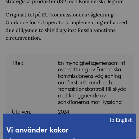
strategiska produkter (ISP) och Kommerskollegium.
Originaltitel på EU-kommissionens vägledning:
Guidance for EU operators: Implementing enhanced
due diligence to shield against Russia sanctions
circumvention.
Titel:
En myndighetsgemensam fri
översättning av Europeiska
kommissionens vägledning
om förstärkt kund- och
transaktionskontroll till skydd
mot kringgående av
sanktionerna mot Ryssland
Utgiven:
2024
In English
Språk:
svenska
Vi använder kakor
Format:
pdf