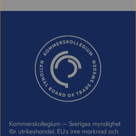
E-post (valfritt, men glöm inte att ange
adressen om du vill ha svar från oss!)
Ordverifiering
Uppdatera captcha
Skicka
Kommerskollegium – Sveriges myndighet
för utrikeshandel, EU:s inre marknad och